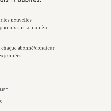
er les nouvelles
parents sur la manière
ter chaque abonné/donateur
 exprimées.
UJET
S