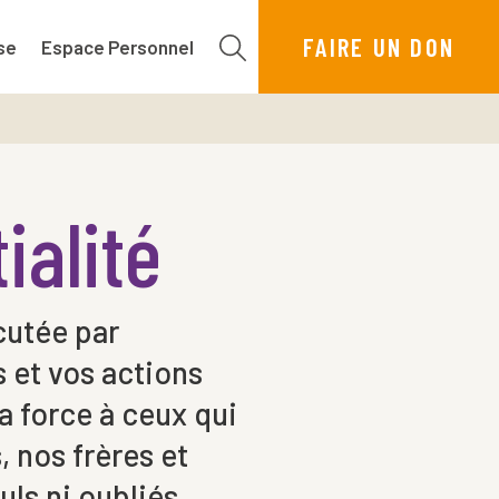
FAIRE UN DON
se
Espace Personnel
ialité
cutée par
s et vos actions
a force à ceux qui
 nos frères et
uls ni oubliés.