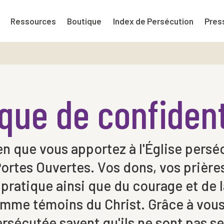
Ressources
Boutique
Index de Persécution
Pres
ique de confident
en que vous apportez à l'Église persé
Portes Ouvertes. Vos dons, vos prière
pratique ainsi que du courage et de l
omme témoins du Christ. Grâce à vous,
ersécutée savent qu'ils ne sont pas se