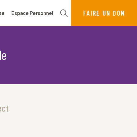
FAIRE UN DON
se
Espace Personnel
le
ect