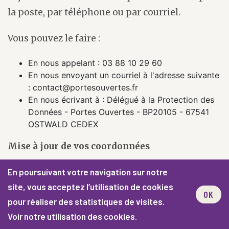
la poste, par téléphone ou par courriel.
Vous pouvez le faire :
En nous appelant : 03 88 10 29 60
En nous envoyant un courriel à l'adresse suivante
: contact@portesouvertes.fr
En nous écrivant à : Délégué à la Protection des
Données - Portes Ouvertes - BP20105 - 67541
OSTWALD CEDEX
Mise à jour de vos coordonnées
En poursuivant votre navigation sur notre
Nous voulons communiquer efficacement avec
site, vous acceptez l’utilisation de cookies
vous. C'est beaucoup plus facile si vos données
OK
pour réaliser des statistiques de visites.
sont à jour, c'est pourquoi nous apprécions
Voir notre utilisation des cookies.
vraiment que vous nous fassiez savoir quand