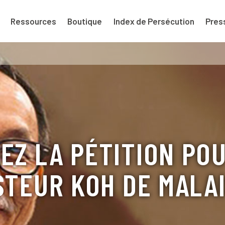
Ressources
Boutique
Index de Persécution
Pres
EZ LA PÉTITION PO
STEUR KOH DE MALAI