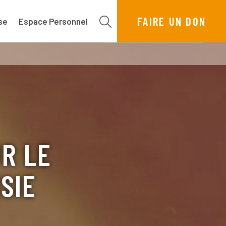
FAIRE UN DON
se
Espace Personnel
UR LE
SIE