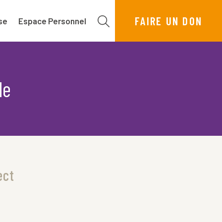
FAIRE UN DON
se
Espace Personnel
le
ect