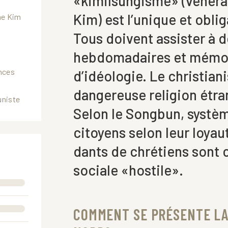
«kimilsungisme» (vénérat
Kim) est l’unique et oblig
me Kim
Tous doivent assister à 
hebdomadaires et mémor
nces
d’idéologie. Le christia
dangereuse religion étra
niste
Selon le Songbun, systè
citoyens selon leur loyau
dants de chrétiens sont 
N
sociale «hostile».
COMMENT SE PRÉSENTE LA