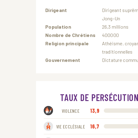
Dirigeant
Dirigeant suprê
Jong-Un
Population
26,3 millions
Nombre de Chrétiens
400000
Religion principale
Athéisme. croya
traditionnelles
Gouvernement
Dictature commu
TAUX DE PERSÉCUTIO
13,9
VIOLENCE
16,7
VIE ECCLÉSIALE