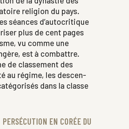
ion de la dynastie des
atoire religion du pays.
des séances d’autocritique
iser plus de cent pages
nisme, vu comme une
ngère, est à combattre.
me de classement des
té au régime, les descen­
catégorisés dans la classe
 PERSÉCUTION EN CORÉE DU