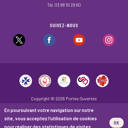
Tél. 03 88 10 29 60
SUIVEZ-NOUS
Copyright © 2026 Portes Ouvertes
En poursuivant votre navigation sur notre
Plan du site
Mentions légales
site, vous acceptez l’utilisation de cookies
Politique de confidentialité
OK
pour réaliser des statistiques de visites.