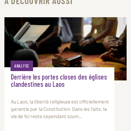
À DÉCOUVRIR AUSSI
ANALYSE
Derrière les portes closes des églises
clandestines au Laos
Au
Laos
, la liberté religieuse est officiellement
garantie par la Constitution. Dans les faits, la
vie de foi reste cependant soum...