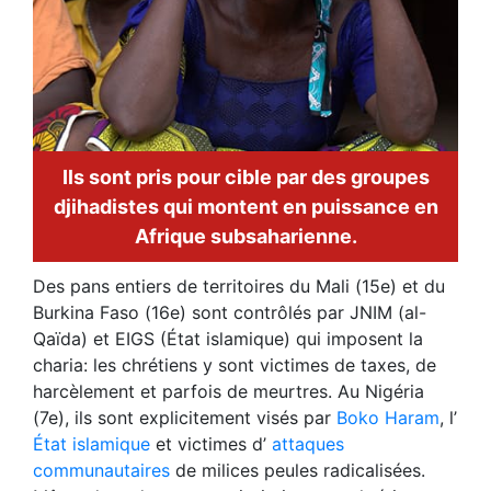
Ils sont pris pour cible par des groupes
djihadistes qui montent en puissance en
Afrique subsaharienne.
Des pans entiers de territoires du Mali (15e) et du
Burkina Faso (16e) sont contrôlés par JNIM (al-
Qaïda) et EIGS (État islamique) qui imposent la
charia: les chrétiens y sont victimes de taxes, de
harcèlement et parfois de meurtres. Au Nigéria
(7e), ils sont explicitement visés par
Boko Haram
, l’
État islamique
et victimes d’
attaques
communautaires
de milices peules radicalisées.