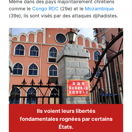
Même dans des pays majoritairement chrétiens
comme le
Congo RDC
(29e) et le
Mozambique
(39e), ils sont visés par des attaques djihadistes.
Ils voient leurs libertés
fondamentales rognées par certains
États.