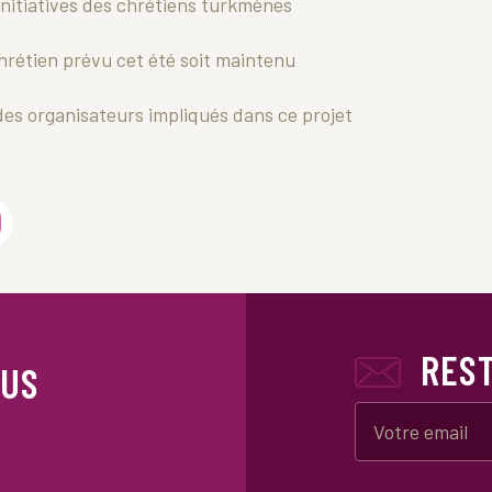
initiatives des chrétiens turkmènes
hrétien prévu cet été soit maintenu
des organisateurs impliqués dans ce projet
RES
OUS