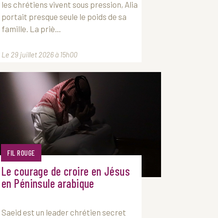
les chrétiens vivent sous pression, Alia
portait presque seule le poids de sa
famille. La priè...
Le 29 juillet 2026 à 15h00
FIL ROUGE
Le courage de croire en Jésus
en Péninsule arabique
Saeid est un leader chrétien secret