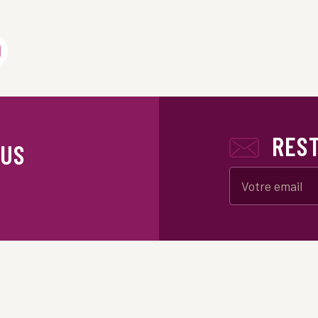
RES
OUS