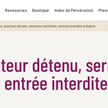
Ressources
Boutique
Index de Persécution
Pres
: pasteur détenu, sermons contrôlés, entrée interdite à l’église
teur détenu, se
 entrée interdite 