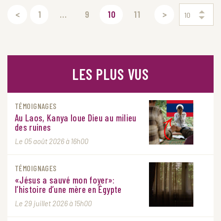
<
1
...
9
10
11
>
10
LES PLUS VUS
TÉMOIGNAGES
Au Laos, Kanya loue Dieu au milieu
des ruines
Le 05 août 2026 à 16h00
TÉMOIGNAGES
«Jésus a sauvé mon foyer»:
l’histoire d’une mère en Égypte
Le 29 juillet 2026 à 15h00