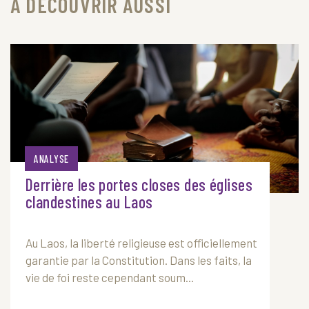
À DÉCOUVRIR AUSSI
ANALYSE
Derrière les portes closes des églises
clandestines au Laos
Au
Laos
, la liberté religieuse est officiellement
garantie par la Constitution. Dans les faits, la
vie de foi reste cependant soum...