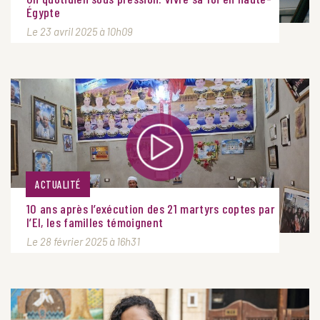
Égypte
Le 23 avril 2025 à 10h09
ACTUALITÉ
10 ans après l’exécution des 21 martyrs coptes par
l’EI, les familles témoignent
Le 28 février 2025 à 16h31