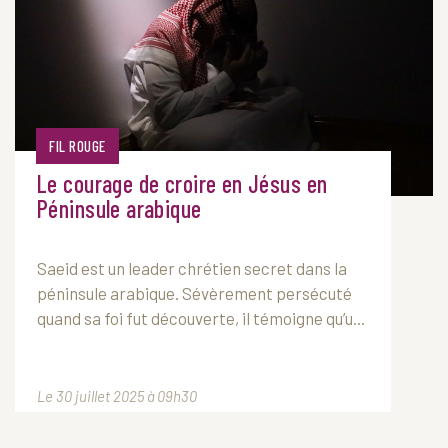
FIL ROUGE
Le courage de croire en Jésus en
Péninsule arabique
Saeid est un leader chrétien secret dans la
péninsule arabique. Sévèrement persécuté
quand sa foi fut découverte, il témoigne qu’u...
Le 30 juillet 2025 à 09h30