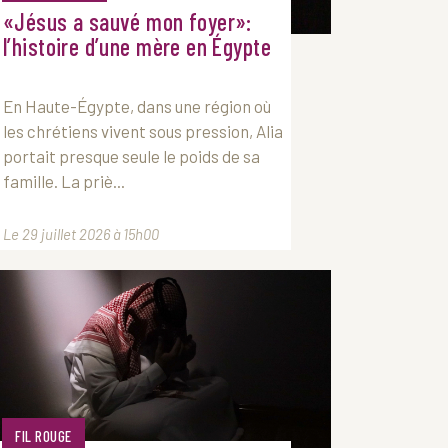
«Jésus a sauvé mon foyer»:
l’histoire d’une mère en Égypte
En Haute-Égypte, dans une région où
les chrétiens vivent sous pression, Alia
portait presque seule le poids de sa
famille. La priè...
Le 29 juillet 2026 à 15h00
FIL ROUGE