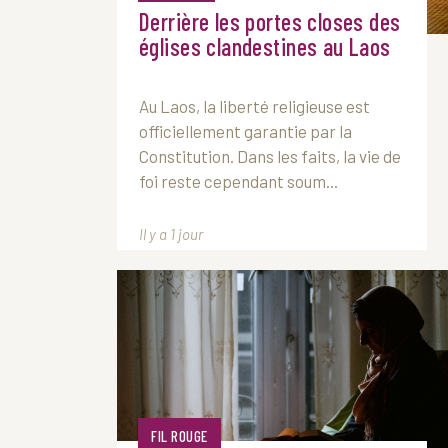
Derrière les portes closes des
églises clandestines au Laos
Au
Laos
, la liberté religieuse est
officiellement garantie par la
Constitution. Dans les faits, la vie de
foi reste cependant soum...
Il y a 1 jour
FIL ROUGE