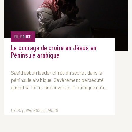
FIL ROUGE
Le courage de croire en Jésus en
Péninsule arabique
Saeid est un leader chrétien secret dans la
péninsule arabique. Sévèrement persécuté
quand sa foi fut découverte, il témoigne qu’u...
Le 30 juillet 2025 à 09h30