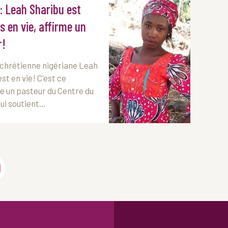
: Leah Sharibu est
s en vie, affirme un
r!
 chrétienne nigériane Leah
st en vie! C'est ce
me un pasteur du Centre du
ui soutient...