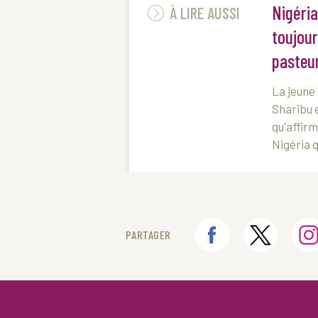
Nigéria
À LIRE AUSSI
toujour
pasteu
La jeune
Sharibu e
qu'affir
Nigéria q
PARTAGER