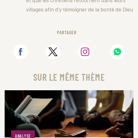
et que les chrétiens retournent dans leurs
villages afin d’y témoigner de la bonté de Dieu
PARTAGER
SUR LE MÊME THÈME
ANALYSE