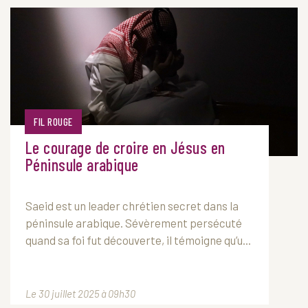
FIL ROUGE
Le courage de croire en Jésus en
Péninsule arabique
Saeid est un leader chrétien secret dans la
péninsule arabique. Sévèrement persécuté
quand sa foi fut découverte, il témoigne qu’u...
Le 30 juillet 2025 à 09h30