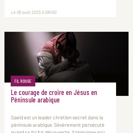
Le 06 août 2025 à 09h00
FIL ROUGE
Le courage de croire en Jésus en
Péninsule arabique
Saeid est un leader chrétien secret dans la
péninsule arabique. Sévèrement persécuté
quand sa foi fut découverte, il témoigne qu’u...