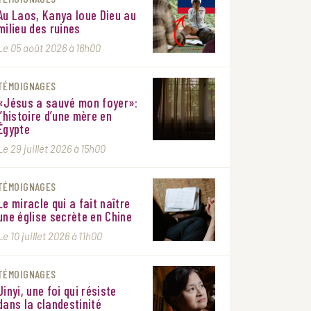
Au Laos, Kanya loue Dieu au
milieu des ruines
Le 05 août 2026 à 16h00
TÉMOIGNAGES
«Jésus a sauvé mon foyer»:
l’histoire d’une mère en
Égypte
Le 29 juillet 2026 à 15h00
TÉMOIGNAGES
Le miracle qui a fait naître
une église secrète en Chine
Le 10 juillet 2026 à 11h00
TÉMOIGNAGES
Jinyi, une foi qui résiste
dans la clandestinité