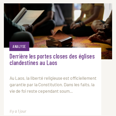
ANALYSE
Derrière les portes closes des églises
clandestines au Laos
Au
Laos
, la liberté religieuse est officiellement
garantie par la Constitution. Dans les faits, la
vie de foi reste cependant soum...
Il y a 1 jour