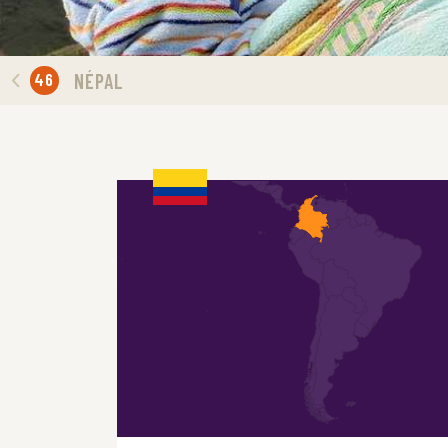
46
NÉPAL