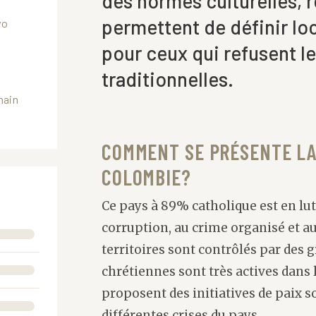
des normes culturelles, r
permettent de définir lo
vo
pour ceux qui refusent l
traditionnelles.
main
COMMENT SE PRÉSENTE LA
COLOMBIE?
N
Ce pays à 89% catholique est en lut
corruption, au crime organisé et au
territoires sont contrôlés par de
chrétiennes sont très actives dans l
proposent des initiatives de paix s
différentes crises du pays.