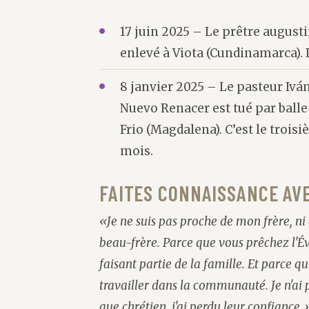
17 juin 2025 – Le prêtre august
enlevé à Viota (Cundinamarca). I
8 janvier 2025 – Le pasteur Iván
Nuevo Renacer est tué par balle 
Frio (Magdalena). C’est le troi
mois.
FAITES CONNAISSANCE AVE
«Je ne suis pas proche de mon frère, ni
beau-frère. Parce que vous prêchez l'É
faisant partie de la famille. Et parce qu
travailler dans la communauté. Je n'ai p
que chrétien, j'ai perdu leur confiance.