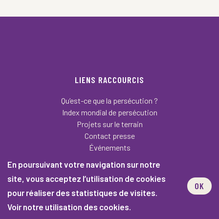
LIENS RACCOURCIS
Qu’est-ce que la persécution ?
Index mondial de persécution
Projets sur le terrain
Contact presse
Événements
En poursuivant votre navigation sur notre
Nous connaître
site, vous acceptez l’utilisation de cookies
Notre histoire
OK
Nous rejoindre
pour réaliser des statistiques de visites.
Devenir bénévole
Voir notre utilisation des cookies.
Magazine