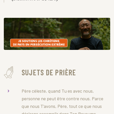
SUJETS DE PRIÈRE
Père céleste, quand Tu es avec nous,
personne ne peut être contre nous. Parce
que nous T’avons, Père, tout ce que nous
désirons accomplir dans Ton Royaume